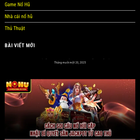
Game Nổ Hũ
Nhà cái nổ hũ
Thủ Thuật
BÀI VIẾT MỚI
Game Nổ Hũ Tặng Code – Bí Quyết Săn Thưởng Khủng Tại NOHU
Tháng mười một 20, 2025