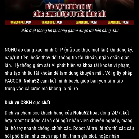
Bảo mật thông tin tại cổng game được ưu tiên hàng đầu
NOHU áp dụng xác minh OTP (mã xác thực một lần) khi đăng ký,
nạp/rút tiền, hoặc thay đổi thông tin tài khoản, ngăn chặn gian
lận. Hệ thống giám sát AI phát hiện và khóa tài khoản vi phạm,
như tạo nhiều tài khoản để lạm dụng khuyến mãi. Với giấy phép
PAGCOR,
Nohu52
cam kết minh bạch, giúp bạn yên tâm tập
trung vào cá cược mà không lo rủi ro.
Dịch vụ CSKH cực chất
Dịch vụ chăm sóc khách hàng của
Nohu52
hoạt động 24/7, kết
hợp robot tự động AI và đội ngũ nhân viên chuyên nghiệp, mang
lại hỗ trợ nhanh chóng, chính xác. Robot AI trả lời tức thì các câu
hỏi phổ biến, như cách nạp tiền, tham gia slot, hoặc nhận