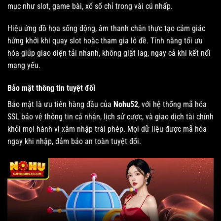
mục như slot, game bài, xổ số chỉ trong vài cú nhấp.
Hiệu ứng đồ họa sống động, âm thanh chân thực tạo cảm giác
hứng khởi khi quay slot hoặc tham gia lô đề. Tính năng tối ưu
hóa giúp giao diện tải nhanh, không giật lag, ngay cả khi kết nối
mạng yếu.
Bảo mật thông tin tuyệt đối
Bảo mật là ưu tiên hàng đầu của
Nohu52
, với hệ thống mã hóa
SSL bảo vệ thông tin cá nhân, lịch sử cược, và giao dịch tài chính
khỏi mọi hành vi xâm nhập trái phép. Mọi dữ liệu được mã hóa
ngay khi nhập, đảm bảo an toàn tuyệt đối.