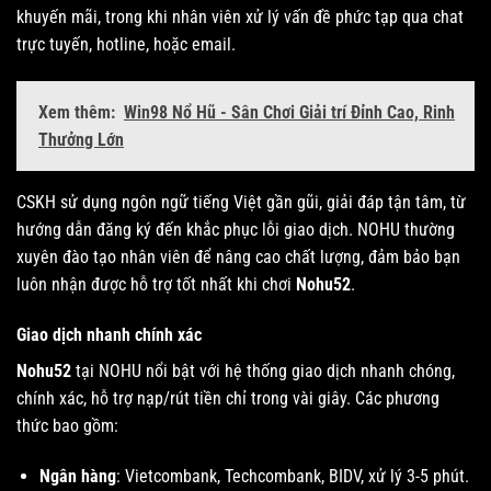
khuyến mãi, trong khi nhân viên xử lý vấn đề phức tạp qua chat
trực tuyến, hotline, hoặc email.
Xem thêm:
Win98 Nổ Hũ - Sân Chơi Giải trí Đỉnh Cao, Rinh
Thưởng Lớn
CSKH sử dụng ngôn ngữ tiếng Việt gần gũi, giải đáp tận tâm, từ
hướng dẫn đăng ký đến khắc phục lỗi giao dịch. NOHU thường
xuyên đào tạo nhân viên để nâng cao chất lượng, đảm bảo bạn
luôn nhận được hỗ trợ tốt nhất khi chơi
Nohu52
.
Giao dịch nhanh chính xác
Nohu52
tại NOHU nổi bật với hệ thống giao dịch nhanh chóng,
chính xác, hỗ trợ nạp/rút tiền chỉ trong vài giây. Các phương
thức bao gồm:
Ngân hàng
: Vietcombank, Techcombank, BIDV, xử lý 3-5 phút.