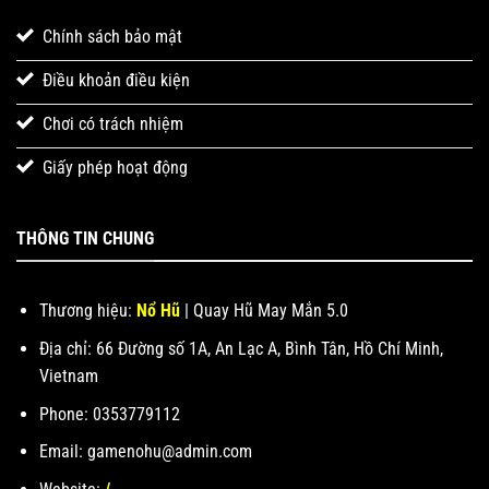
Chính sách bảo mật
Điều khoản điều kiện
Chơi có trách nhiệm
Giấy phép hoạt động
THÔNG TIN CHUNG
Thương hiệu:
Nổ Hũ
| Quay Hũ May Mắn 5.0
Địa chỉ: 66 Đường số 1A, An Lạc A, Bình Tân, Hồ Chí Minh,
Vietnam
Phone: 0353779112
Email:
gamenohu@admin.com