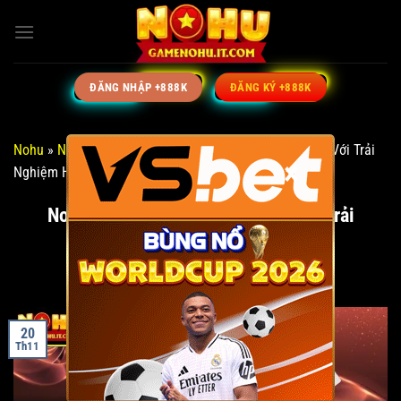
Bỏ
qua
nội
dung
ĐĂNG NHẬP +888K
ĐĂNG KÝ +888K
Nohu
»
Nhà cái nổ hũ
»
Nohu52 | Cổng Game Đỉnh Cao Với Trải
×
Nghiệm Hấp Dẫn Tại NOHU
Nohu52 | Cổng Game Đỉnh Cao Với Trải
Nghiệm Hấp Dẫn Tại NOHU
20
Th11