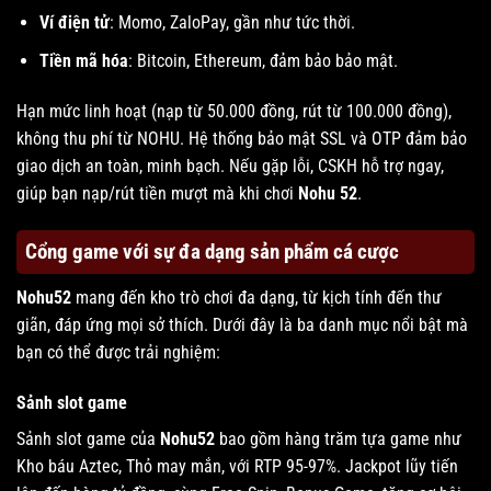
Ví điện tử
: Momo, ZaloPay, gần như tức thời.
Tiền mã hóa
: Bitcoin, Ethereum, đảm bảo bảo mật.
Hạn mức linh hoạt (nạp từ 50.000 đồng, rút từ 100.000 đồng),
không thu phí từ NOHU. Hệ thống bảo mật SSL và OTP đảm bảo
giao dịch an toàn, minh bạch. Nếu gặp lỗi, CSKH hỗ trợ ngay,
giúp bạn nạp/rút tiền mượt mà khi chơi
Nohu 52
.
Cổng game với sự đa dạng sản phẩm cá cược
Nohu52
mang đến kho trò chơi đa dạng, từ kịch tính đến thư
giãn, đáp ứng mọi sở thích. Dưới đây là ba danh mục nổi bật mà
bạn có thể được trải nghiệm:
Sảnh slot game
Sảnh slot game của
Nohu52
bao gồm hàng trăm tựa game như
Kho báu Aztec, Thỏ may mắn, với RTP 95-97%. Jackpot lũy tiến