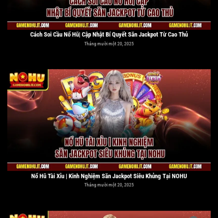
Cách Soi Cầu Nổ Hũ| Cập Nhật Bí Quyết Săn Jackpot Từ Cao Thủ
Tháng mười một 20, 2025
Nổ Hũ Tài Xỉu | Kinh Nghiệm Săn Jackpot Siêu Khủng Tại NOHU
Tháng mười một 20, 2025