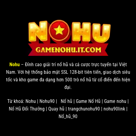
F8BET – Sân Chơi Cá Cược Uy Tín Bậc Nhất Tại Châu Á 2025
Tháng mười một 20, 2025
Nohu
– Đỉnh cao giải trí nổ hũ và cá cược trực tuyến tại Việt
Nam. Với hệ thống bảo mật SSL 128-bit tiên tiến, giao dịch siêu
tốc và kho game đa dạng hơn 500 trò nổ hũ từ cổ điển đến hiện
đại.
Từ khoá: Nohu | Nohu90 | Nổ hũ | Game Nổ Hũ | Game nohu |
Nổ Hũ Đổi Thưởng | Quay hũ | trangchunohu90 | nohu90link |
Nổ_hũ_90