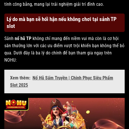
tính công bằng, mang lại trải nghiệm giải trí đỉnh cao.
Lý do mà bạn sẽ hối hận nếu không chơi tại sảnh TP
slot
Sảnh
nổ hũ TP
không chỉ mang đến niềm vui mà còn là cơ hội
săn thưởng lớn với các ưu điểm vượt trội khiến bạn không thể bỏ
qua. Dưới đây là ba lý do chính để bạn tham gia ngay trên
NOHU:
Xem thêm:
Nổ Hũ Sấm Truyền | Chinh Phục Siêu Phẩm
Slot 2025