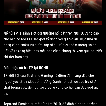
Nổ hũ TP
là sảnh slot đổi thưởng nổi bật trên
NOHU
. Cung cấp
cho bạn cơ hội săn Jackpot tỷ đồng với giao diện 3D, game đa
dạng cùng nhiều ưu điểm hấp dẫn. Để biết thêm thông tin chi
tiết về thương hiệu này mời bạn cùng chúng tôi xem qua bài viết
chi tiết hôm nay.
Giới thiệu nổ hũ TP tại NOHU
TP viết tắt của Toptrend Gaming, là điểm đến hàng đầu cho
người yêu thích slot đổi thưởng. Sảnh nổi bật với các trò chơi
chất lượng cao, đồ họa sống động cùng cơ hội săn Jackpot giá
trị.
Toptrend Gaming ra mắt từ năm 2010, đã định hình thị trường