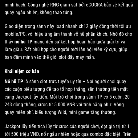
minh bạch. Công nghệ RNG giám sát bởi eCOGRA bảo vệ kết quả
quay ngẫu nhiên, không thao túng.
Giao diện trong sảnh này load nhanh chỉ 2 giây đồng thời tối ưu
mobile/PC, với hiệu ứng âm thanh vỡ hũ phấn khích. Nhờ đó cho
thấy
nổ hũ TP
mang đến sự kết hợp hoàn hảo giữa giải trí và
làm giàu. Rất phù hợp cho người mới lẫn hội viên kỳ cựu, giúp
bạn đắm mình vào thế giới slot đầy may mắn.
Khái niệm cơ bản
Nổ hũ TP
là sảnh slot trực tuyến uy tín – Nơi người chơi quay
các cuộn biểu tượng để tạo tổ hợp thắng, săn thưởng tiền mặt
cùng Jackpot lũy tiến. Mỗi trò chơi trong sảnh TP có 5 cuộn, 20-
243 dòng thắng, cược từ 5.000 VNĐ với tính năng như: Vòng
quay miễn phí, biểu tượng Wild, mini game tăng thưởng.
Jackpot lũy tiến tích lũy từ cược của người chơi, đạt giá trị từ 1
tới 500 triệu VNĐ, nổ ngẫu nhiên hoặc qua combo đặc biệt. Trên