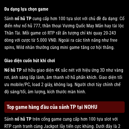
Đa dạng lựa chọn game
Sảnh
nổ hũ TP
cung cấp hơn 100 tựa slot với chủ đề đa dạng: Cổ
điển như nổ hũ 777, thần thoại Vương Quốc May Mắn hay tài lộc
Thần Tài. Mỗi game có RTP rất ấn tượng chỉ khi quay 20-243
dòng với cược từ 5.000 VNĐ. Ngoài ra các tính năng như free
spins, Wild nhân thưởng cùng mini game tăng cơ hội thắng.
Giao diện cuốn hút khi chơi
Nổ hũ TP
sở hữu giao diện 4K sắc nét với hiệu ứng 3D như vàng
rơi, ánh sáng lấp lánh, âm thanh vỡ hũ phấn khích. Giao diện tối
ưu mobile/PC, load 2 giây, không lag. Người chơi tùy chỉnh chế
độ sáng/tối, âm lượng, kích thước màn hình.
Top game hàng đầu của sảnh TP tại NOHU
Sảnh
nổ hũ TP
trên cổng game cung cấp hơn 100 tựa slot với
RTP cạnh tranh cùng Jackpot lũy tiến cực khủng. Dưới đây là 2