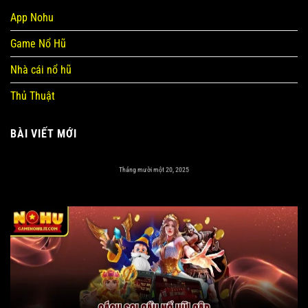
App Nohu
Game Nổ Hũ
Nhà cái nổ hũ
Thủ Thuật
BÀI VIẾT MỚI
Game Nổ Hũ Tặng Code – Bí Quyết Săn Thưởng Khủng Tại NOHU
Tháng mười một 20, 2025