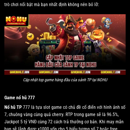
trò chơi nổi bật mà bạn nhất định không nên bỏ lỡ:
Cập nhật top game hàng đầu của sảnh TP tại NOHU
Game nổ hũ 777
Nổ hũ TP
777 là tựa slot game có chủ đề cổ điển với hình ảnh số
7, chuông vàng cùng quả cherry. RTP trong game sẽ là 96.5%,
Jackpot 5 tỷ VNĐ cùng 72 cách trả thưởng cơ bản. Khi may mắn
bạn sẽ lãnh được x1000 vốn cho 5 biểu tượng số 7 hoặc free