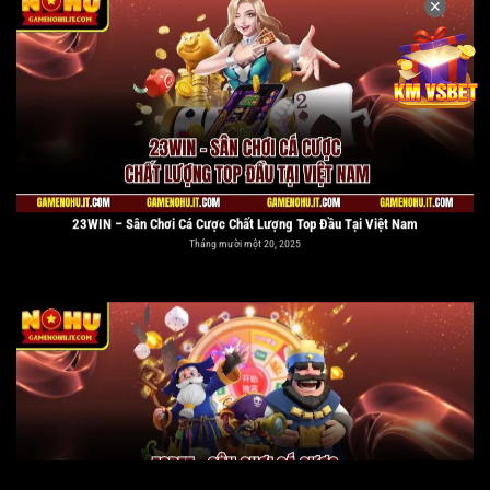
✕
23WIN – Sân Chơi Cá Cược Chất Lượng Top Đầu Tại Việt Nam
Tháng mười một 20, 2025