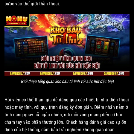
bước vào thế giới thần thoại.
Giới thiệu tổng quan kho báu tứ linh với sức hút đặc biệt
Hội viên có thể tham gia dễ dàng qua các thiết bị như điện thoại
hoặc máy tính, với quy trình đăng ký đơn giản. Điểm nhấn nằm ở
tính năng quay hũ ngẫu nhiên, nơi mỗi vòng mang đến cơ hội
chạm tay vào phần thưởng lớn. Khách hàng đánh giá cao sự ổn
định của hệ thống, đảm bảo trải nghiệm không gián đoạn.