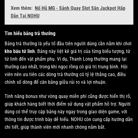
Xem thêm:
Nổ Hũ MG - Sảnh Quay Slot Săn Jackpot Hấp
Dẫn Tại NOHU
Tìm hiểu bảng trả thưởng
Bảng trả thưởng là yếu tố đầu tiên người dùng cần nắm khi chơi
kho báu tứ linh
. Bảng này liệt kê giá trị của từng biểu tượng, từ
tứ linh đến vật phẩm phụ. Ví dụ, Thanh Long thường mang lại
thưởng cao nhất, trong khi ngọc rồng có giá trị trung bình. Hội
viên nên ưu tiên các dòng trả thưởng có tỷ lệ thắng cao, điều
chỉnh số dòng để cân bằng giữa rủi ro và lợi nhuận.
Tính năng bonus như vòng quay miễn phí cũng được hiển thị rõ,
giúp khách hàng biết thời điểm sử dụng vật phẩm hỗ trợ. Người
dùng có thể truy cập bảng này ngay trong giao diện game, với
thông tin được trình bày dễ hiểu. NOHU còn cung cấp hướng dẫn
chi tiết, giúp thành viên mới nhanh chóng nắm bắt.