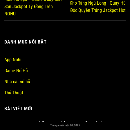
Kho Tàng Ngũ Long | Quay Hũ
Săn Jackpot Tỷ Đồng Trên
Độc Quyền Trúng Jackpot Hot
NOHU
DANH MỤC NỔI BẬT
App Nohu
Game Nổ Hũ
Nhà cái nổ hũ
Thủ Thuật
BÀI VIẾT MỚI
Game Nổ Hũ Tặng Code – Bí Quyết Săn Thưởng Khủng Tại NOHU
Tháng mười một 20, 2025