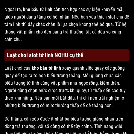
Ngoài ra,
kho báu tứ linh
còn tích hợp các sự kiện khuyến mãi,
giúp người dùng tăng cơ hội nhận. Nếu bạn yêu thích slot chủ đề
tâm linh thì đây chắc chắn là lựa chọn không thể bỏ qua. TỪ hệ
thống vật phẩm cho đến bảng trả thưởng, tất cả đều vô cùng
chỉn chu.
Luật chơi slot tứ linh NOHU cụ thể
Luật chơi của
kho báu tứ linh
xoay quanh việc quay các guồng
quay để tạo ra tổ hợp biểu tượng thắng. Mỗi guồng chứa các
biểu tượng tứ linh cùng vật phẩm như ngọc rồng, kiếm thần.
Người dùng chọn mức cược trước khi quay, từ thấp đến cao tùy
theo khả năng. Nếu bạn mới bắt đầu, thì chỉ nên trải nghiệm ở
những biểu tượng có mức thưởng thấp để dễ thắng hơn.
Để thắng, cần xếp được ít nhất ba biểu tượng giống nhau trên
dòng trả thưởng, với số dòng có thể tùy chỉnh. Tính năng wild
thay thế biểu tượng khác, tăng cơ hội tạo tổ hợp thắng, trong khi