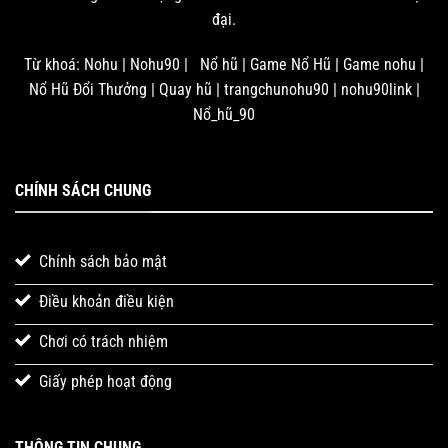
đại.
Từ khoá: Nohu | Nohu90 | Nổ hũ | Game Nổ Hũ | Game nohu |
Nổ Hũ Đổi Thưởng | Quay hũ | trangchunohu90 | nohu90link |
Nổ_hũ_90
CHÍNH SÁCH CHUNG
Chính sách bảo mật
Điều khoản điều kiện
Chơi có trách nhiệm
Giấy phép hoạt động
THÔNG TIN CHUNG