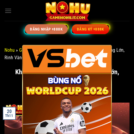
Bỏ
qua
nội
dung
ĐĂNG NHẬP +888K
ĐĂNG KÝ +888K
Nohu
»
Game Nổ Hũ
»
Kho Báu Tứ Linh | Quay Slot Thắng Lớn,
×
Rinh Vàng Đầy Nhà
Kho Báu Tứ Linh | Quay Slot Thắng Lớn,
Rinh Vàng Đầy Nhà
20
Th11