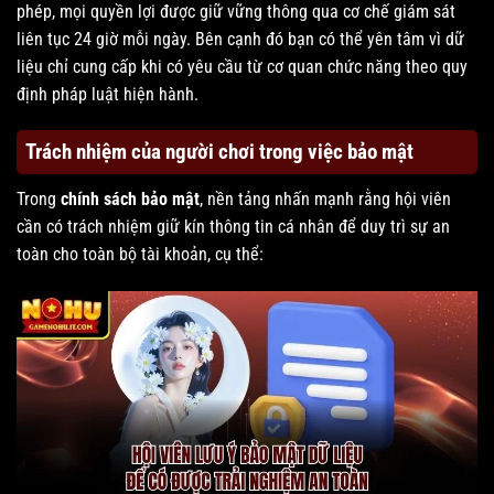
phép, mọi quyền lợi được giữ vững thông qua cơ chế giám sát
liên tục 24 giờ mỗi ngày. Bên cạnh đó bạn có thể yên tâm vì dữ
liệu chỉ cung cấp khi có yêu cầu từ cơ quan chức năng theo quy
định pháp luật hiện hành.
Trách nhiệm của người chơi trong việc bảo mật
Trong
chính sách bảo mật
, nền tảng nhấn mạnh rằng hội viên
cần có trách nhiệm giữ kín thông tin cá nhân để duy trì sự an
toàn cho toàn bộ tài khoản, cụ thể: