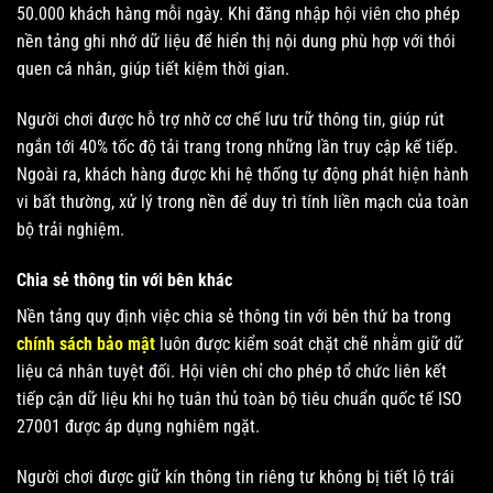
50.000 khách hàng mỗi ngày. Khi đăng nhập hội viên cho phép
nền tảng ghi nhớ dữ liệu để hiển thị nội dung phù hợp với thói
quen cá nhân, giúp tiết kiệm thời gian.
Người chơi được hỗ trợ nhờ cơ chế lưu trữ thông tin, giúp rút
ngắn tới 40% tốc độ tải trang trong những lần truy cập kế tiếp.
Ngoài ra, khách hàng được khi hệ thống tự động phát hiện hành
vi bất thường, xử lý trong nền để duy trì tính liền mạch của toàn
bộ trải nghiệm.
Chia sẻ thông tin với bên khác
Nền tảng quy định việc chia sẻ thông tin với bên thứ ba trong
chính sách bảo mật
luôn được kiểm soát chặt chẽ nhằm giữ dữ
liệu cá nhân tuyệt đối. Hội viên chỉ cho phép tổ chức liên kết
tiếp cận dữ liệu khi họ tuân thủ toàn bộ tiêu chuẩn quốc tế ISO
27001 được áp dụng nghiêm ngặt.
Người chơi được giữ kín thông tin riêng tư không bị tiết lộ trái