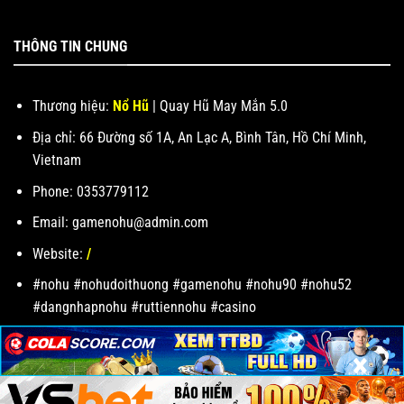
THÔNG TIN CHUNG
Thương hiệu:
Nổ Hũ
| Quay Hũ May Mắn 5.0
Địa chỉ: 66 Đường số 1A, An Lạc A, Bình Tân, Hồ Chí Minh,
Vietnam
Phone: 0353779112
Email:
gamenohu@admin.com
Website:
/
#nohu #nohudoithuong #gamenohu #nohu90 #nohu52
#dangnhapnohu #ruttiennohu #casino
×
×
×
Copyright 2026 ©
Flatsome Theme