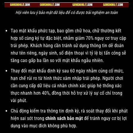
Hội viên lưu ý bảo mật dữ liệu để có được trải nghiệm an toàn
Tạo mật khẩu phức tạp, bao gồm chữ hoa, chữ thường kết
hợp số cùng ký tự đặc biệt, nhằm giảm 70% nguy cơ truy cập
trái phép. Khách hàng cần tránh sử dụng thông tin dễ đoán
như tên riêng, ngày sinh, số điện thoại vì tỷ lệ bị tấn công sẽ
tăng cao gấp ba lần so với mật khẩu ngẫu nhiên.
Thay đổi mật khẩu định kỳ sau 60 ngày nhằm củng cố mức,
hạn chế rủi ro từ hình thức xâm nhập trái phép. Người chơi
cần cung cấp dữ liệu cá nhân chính xác giúp hệ thống xác
thực nhanh hơn 40%, đồng thời hỗ trợ xử lý sự cố chỉ trong
vài phút.
Chủ động kiểm tra thông tin định kỳ, rà soát thay đổi khi phát
hiện sai sót trong
chính sách bảo mật
để tránh nguy cơ bị lợi
dụng vào mục đích không phù hợp.