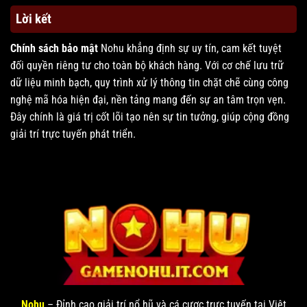
Lời kết
Chính sách bảo mật
Nohu khẳng định sự uy tín, cam kết tuyệt
đối quyền riêng tư cho toàn bộ khách hàng. Với cơ chế lưu trữ
dữ liệu minh bạch, quy trình xử lý thông tin chặt chẽ cùng công
nghệ mã hóa hiện đại, nền tảng mang đến sự an tâm trọn vẹn.
Đây chính là giá trị cốt lõi tạo nên sự tin tưởng, giúp cộng đồng
giải trí trực tuyến phát triển.
Nohu
– Đỉnh cao giải trí nổ hũ và cá cược trực tuyến tại Việt